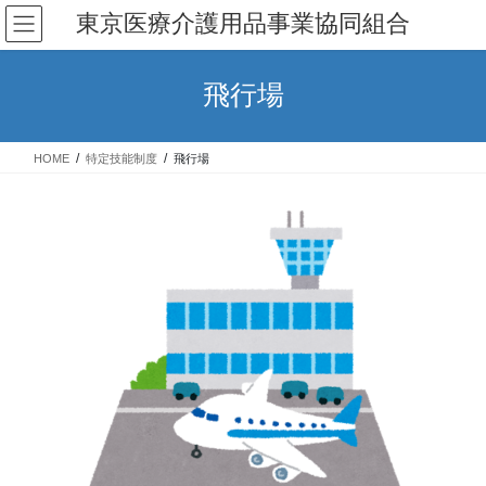
コ
ナ
東京医療介護用品事業協同組合
ン
ビ
テ
ゲ
ン
ー
飛行場
ツ
シ
へ
ョ
ス
ン
HOME
特定技能制度
飛行場
キ
に
ッ
移
プ
動