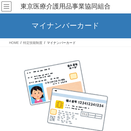
コ
ナ
東京医療介護用品事業協同組合
ン
ビ
テ
ゲ
ン
ー
マイナンバーカード
ツ
シ
へ
ョ
ス
ン
HOME
特定技能制度
マイナンバーカード
キ
に
ッ
移
プ
動