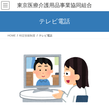
コ
ナ
東京医療介護用品事業協同組合
ン
ビ
テ
ゲ
ン
ー
テレビ電話
ツ
シ
へ
ョ
ス
ン
HOME
特定技能制度
テレビ電話
キ
に
ッ
移
プ
動