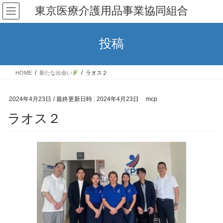
コ
ナ
東京医療介護用品事業協同組合
ン
ビ
テ
ゲ
ン
ー
投稿
ツ
シ
へ
ョ
ス
ン
HOME
新たな出会い
ラオス２
キ
に
ッ
移
プ
動
2024年4月23日
/ 最終更新日時 :
2024年4月23日
mcp
ラオス２